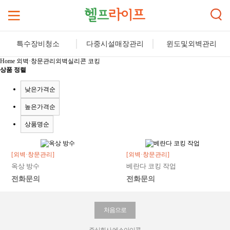
특수장비청소
다중시설매장관리
윈도및외벽관리
Home
외벽·창문관리
외벽실리콘 코킹
상품 정렬
낮은가격순
높은가격순
상품명순
[외벽·창문관리]
[외벽·창문관리]
옥상 방수
베란다 코킹 작업
전화문의
전화문의
처음으로