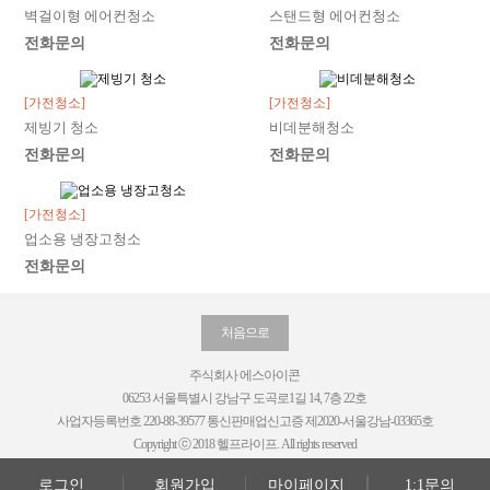
벽걸이형 에어컨청소
스탠드형 에어컨청소
전화문의
전화문의
[가전청소]
[가전청소]
제빙기 청소
비데분해청소
전화문의
전화문의
[가전청소]
업소용 냉장고청소
전화문의
처음으로
주식회사 에스아이콘
06253 서울특별시 강남구 도곡로1길 14, 7층 22호
사업자등록번호 220-88-39577 통신판매업신고증 제2020-서울강남-03365호
Copyright ⓒ 2018 헬프라이프. All rights reserved
로그인
회원가입
마이페이지
1:1문의