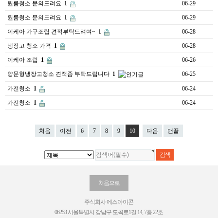
원룸청소 문의드려요
1
06-29
원룸청소 문의드려요
1
06-29
이케아 가구조립 견적부탁드려여~
1
06-28
냉장고 청소 가격
1
06-28
이케아 조립
1
06-26
양문형냉장고청소 견적좀 부탁드립니다
1
06-25
가전청소
1
06-24
가전청소
1
06-24
처음
이전
6
7
8
9
10
다음
맨끝
처음으로
주식회사 에스아이콘
06253 서울특별시 강남구 도곡로1길 14, 7층 22호