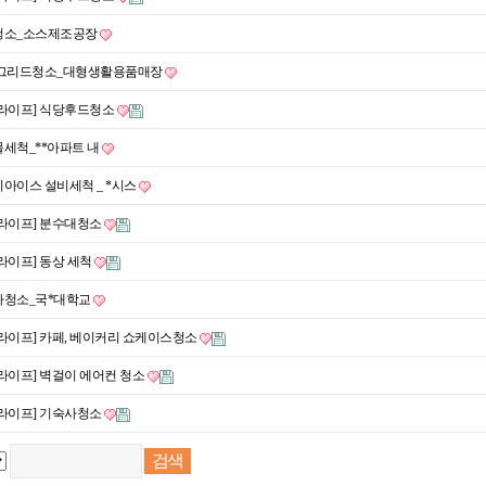
청소_소스제조공장
/그리드청소_대형생활용품매장
라이프] 식당후드청소
세척_**아파트 내
아이스 설비세척 _ *시스
라이프] 분수대청소
라이프] 동상 세척
사청소_국*대학교
라이프] 카페, 베이커리 쇼케이스청소
라이프] 벽걸이 에어컨 청소
라이프] 기숙사청소