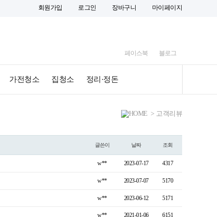
회원가입
로그인
장바구니
마이페이지
페이스북
블로그
가전청소
집청소
정리·정돈
> 고객리뷰
글쓴이
날짜
조회
w**
2023-07-17
4317
w**
2023-07-07
5170
w**
2023-06-12
5171
w**
2021-01-06
6151