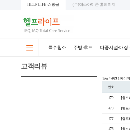
HELP LIFE 쇼핑몰
(주)에스아이콘 홈페이지
특수청소
주방·후드
다중시설·매장
고객리뷰
Total 479건
1 페이지
번호
479
[헬프
478
[헬프
477
[헬프
476
[헬프