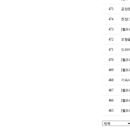
475
공장
474
천장
473
[헬프
472
조형물
471
드라이
470
[헬프
469
[헬프
468
기숙
467
[헬프
466
[헬프
465
[헬프