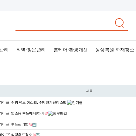
 관리
외벽·창문관리
홈케어·환경개선
동상복원·화재청소
제목
라이프] 주방 덕트 청소법, 주방환기팬청소법
라이프] 업소용 후드에 대하여
라이프] 후드관리법
라이프] 식당후드청소