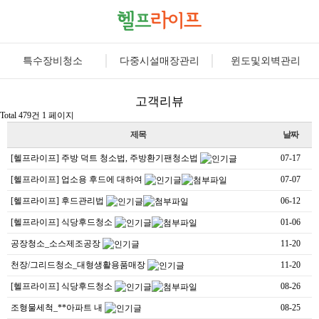
특수장비청소
다중시설매장관리
윈도및외벽관리
고객리뷰
Total 479건
1 페이지
제목
날짜
[헬프라이프] 주방 덕트 청소법, 주방환기팬청소법
07-17
[헬프라이프] 업소용 후드에 대하여
07-07
[헬프라이프] 후드관리법
06-12
[헬프라이프] 식당후드청소
01-06
공장청소_소스제조공장
11-20
천장/그리드청소_대형생활용품매장
11-20
[헬프라이프] 식당후드청소
08-26
조형물세척_**아파트 내
08-25