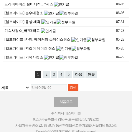
드라이아이스 설비세척 _ *시스
08-05
[헬프라이프] 분수대청소
08-05
[헬프라이프] 동상 세척
07-31
기숙사청소_국*대학교
07-28
[헬프라이프] 카페, 베이커리 쇼케이스청소
05-29
[헬프라이프] 벽걸이 에어컨 청소
05-20
[헬프라이프] 기숙사청소
04-29
1
2
3
4
5
다음
맨끝
처음으로
주식회사 에스아이콘
06253 서울특별시 강남구 도곡로1길 14, 7층 22호
사업자등록번호 220-88-39577 통신판매업신고증 제2020-서울강남-03365호
Copyright ⓒ 2018 헬프라이프. All rights reserved