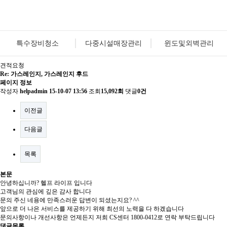
특수장비청소
다중시설매장관리
윈도및외벽관리
견적요청
Re: 가스레인지, 가스레인지 후드
페이지 정보
작성자
helpadmin
15-10-07 13:56
조회
15,092회
댓글
0건
이전글
다음글
목록
본문
안녕하십니까? 헬프 라이프 입니다
고객님의 관심에 깊은 감사 합니다
문의 주신 네용에 만족스러운 답변이 되셨는지요? ^^
앞으로 더 나은 서비스를 제공하기 위해 최선의 노력을 다 하겠습니다
문의사항이나 개선사항은 언제든지 저희 CS센터 1800-0412로 연락 부탁드립니다
댓글목록